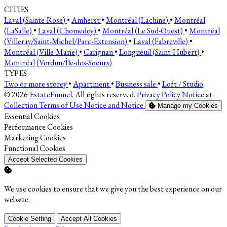
CITIES
Laval (Sainte-Rose)
•
Amherst
•
Montréal (Lachine)
•
Montréal
(LaSalle)
•
Laval (Chomedey)
•
Montréal (Le Sud-Ouest)
•
Montréal
(Villeray/Saint-Michel/Parc-Extension)
•
Laval (Fabreville)
•
Montréal (Ville-Marie)
•
Carignan
•
Longueuil (Saint-Hubert)
•
Montréal (Verdun/Île-des-Soeurs)
TYPES
Two or more storey
•
Apartment
•
Business sale
•
Loft / Studio
© 2026
EstateFunnel
. All rights reserved.
Privacy Policy
Notice at
Collection
Terms of Use
Notice and Notice
Manage my Cookies
Enable
Essential Cookies
Enable
Performance Cookies
Enable
Marketing Cookies
Enable
Functional Cookies
Accept Selected Cookies
We use cookies to ensure that we give you the best experience on our
website.
Cookie Setting
Accept All Cookies