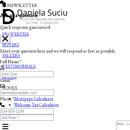
NEWSLETTER
Ask us a question
Quick response guaranteed
PROPERTIES
BUYERS
Enter your question here and we will respond as fast as possible
SELLERS
Full Name *
TESTIMONIALS
BLOGS
Email *
TOOLS
Mortgage Calculator
Phone *
Welcome Tax Calculator
CONTACT