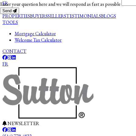
FR
Enter your question here and we will respond as fast as possible
Send
PROPERTIES
BUYERS
SELLERS
TESTIMONIALS
BLOGS
TOOLS
Mortgage Calculator
Welcome Tax Calculator
CONTACT
FR
NEWSLETTER