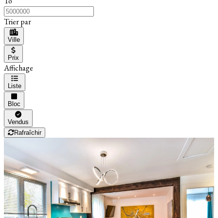
To
Trier par
Ville
Prix
Affichage
Liste
Bloc
Vendus
Rafraîchir