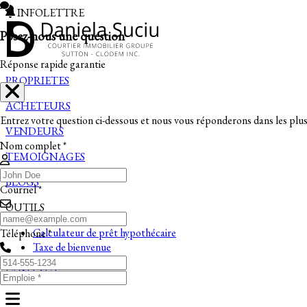
INFOLETTRE
Posez-nous une question
Réponse rapide garantie
PROPRIETES
ACHETEURS
Entrez votre question ci-dessous et nous vous réponderons dans les plus 
VENDEURS
Nom complet *
TEMOIGNAGES
BLOGS
Courriel *
OUTILS
Calculateur de prêt hypothécaire
Téléphone *
Taxe de bienvenue
CONTACT