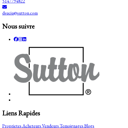
5147794822
dsuciu@sutton.com
Nous suivre
Liens Rapides
Proprietes
Acheteurs
Vendeurs
Temoignages
Blogs