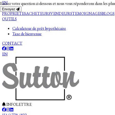
EN
Entrez votre question ci-dessous et nous vous réponderons dans les plus
Envoyez
PROPRIETES
ACHETEURS
VENDEURS
TEMOIGNAGES
BLOGS
OUTILS
Calculateur de prêt hypothécaire
Taxe de bienvenue
CONTACT
EN
INFOLETTRE