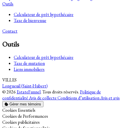
Outils
Calculateur de prêt hypothécaire
Taxe de bienvenue
Contact
Outils
Calculateur de prêt hypothécaire
Taxe de mutation
Liens immobiliers
VILLES
Longueuil (Saint-Hubert)
© 2026
EstateFunnel
. Tous droits réservés.
Politique de
confidentialité
Avis de collecte
Conditions d’utilisation
Avis et avis
Gérer mes témoins
Activer
Cookies Essentiels
Activer
Cookies de Performances
Activer
Cookies publicitaires
Activer