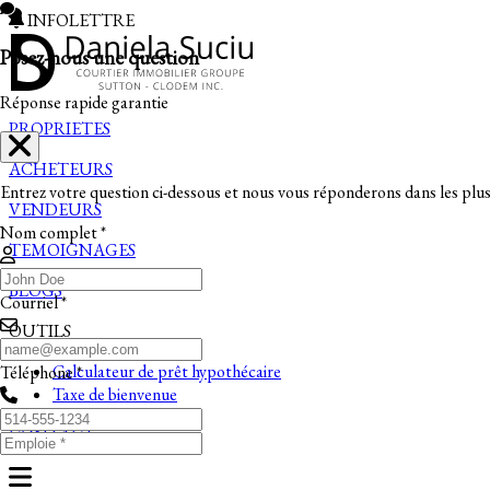
INFOLETTRE
Posez-nous une question
Réponse rapide garantie
PROPRIETES
ACHETEURS
Entrez votre question ci-dessous et nous vous réponderons dans les plus 
VENDEURS
Nom complet *
TEMOIGNAGES
BLOGS
Courriel *
OUTILS
Calculateur de prêt hypothécaire
Téléphone *
Taxe de bienvenue
CONTACT