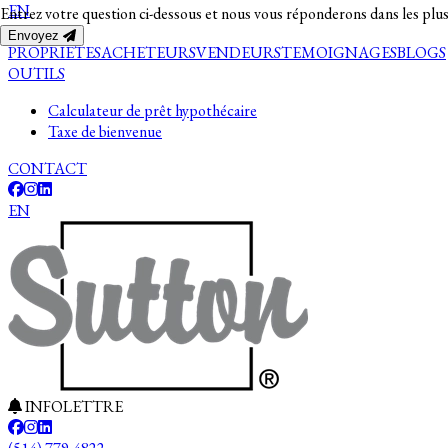
EN
Entrez votre question ci-dessous et nous vous réponderons dans les plus
Envoyez
PROPRIETES
ACHETEURS
VENDEURS
TEMOIGNAGES
BLOGS
OUTILS
Calculateur de prêt hypothécaire
Taxe de bienvenue
CONTACT
EN
INFOLETTRE