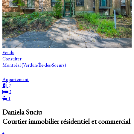
Vendu
Consulter
Montréal (Verdun/Île-des-Soeurs)
Appartement
7
2
1
Daniela Suciu
Courtier immobilier résidentiel et commercial