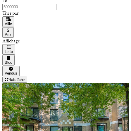
To
Trier par
Ville
Prix
Affichage
Liste
Bloc
Vendus
Rafraîchir