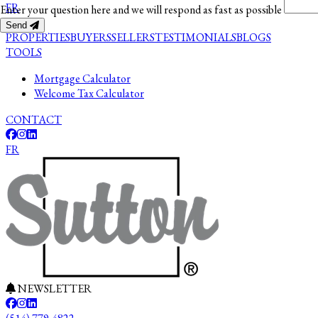
FR
Enter your question here and we will respond as fast as possible
Send
PROPERTIES
BUYERS
SELLERS
TESTIMONIALS
BLOGS
TOOLS
Mortgage Calculator
Welcome Tax Calculator
CONTACT
FR
NEWSLETTER