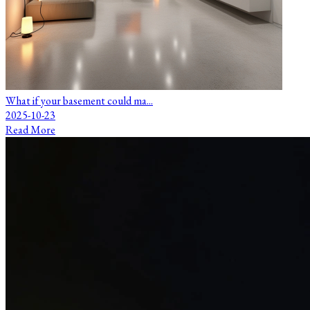
What if your basement could ma...
2025-10-23
Read More