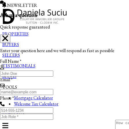
NEWSLETTER
Ask us a question
Quick response guaranteed
PROPERTIES
BUYERS
Enter your question here and we will respond as fast as possible
SELLERS
Full Name *
TESTIMONIALS
BLOGS
Email *
TOOLS
Mortgage Calculator
Phone *
Welcome Tax Calculator
CONTACT