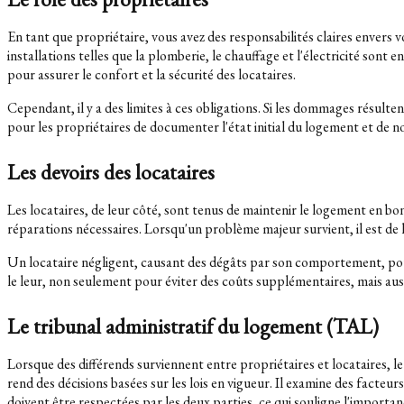
En tant que propriétaire, vous avez des responsabilités claires envers v
installations telles que la plomberie, le chauffage et l'électricité so
pour assurer le confort et la sécurité des locataires.
Cependant, il y a des limites à ces obligations. Si les dommages résulte
pour les propriétaires de documenter l'état initial du logement et de n
Les devoirs des locataires
Les locataires, de leur côté, sont tenus de maintenir le logement en b
réparations nécessaires. Lorsqu'un problème majeur survient, il est de l
Un locataire négligent, causant des dégâts par son comportement, pourr
le leur, non seulement pour éviter des coûts supplémentaires, mais aus
Le tribunal administratif du logement (TAL)
Lorsque des différends surviennent entre propriétaires et locataires, l
rend des décisions basées sur les lois en vigueur. Il examine des facte
doivent être respectées par les deux parties, ce qui souligne l'importanc