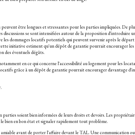
 peuvent être longues et stressantes pour les parties impliquées. De plus,
discussions se sont intensifiées autour de la proposition d'introduire un
s dommages locatifs potentiels qui peuvent survenir après le départ de
ette initiative estiment qu'un dépôt de garantie pourrait encourager les
ion des éventuels dégâts.
amment en ce qui concerne l'accessibilité au logement pour les locatair
 locatifs grâce à un dépôt de garantie pourrait encourager davantage d'i
r.
eux parties soient bien informées de leurs droits et devoirs. Les propriéta
r le bien en bon état et signaler rapidement tout problème.
tion amiable avant de porter l'affaire devant le TAL. Une communication 