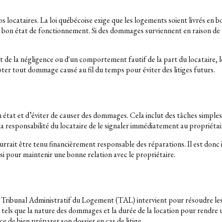
os locataires. La loi québécoise exige que les logements soient livrés en b
nt en bon état de fonctionnement. Si des dommages surviennent en raison d
nt de la négligence ou d'un comportement fautif de la part du locataire, le
oter tout dommage causé au fil du temps pour éviter des litiges futurs.
on état et d’éviter de causer des dommages. Cela inclut des tâches simpl
a responsabilité du locataire de le signaler immédiatement au propriétair
ait être tenu financièrement responsable des réparations. Il est donc i
si pour maintenir une bonne relation avec le propriétaire.
e Tribunal Administratif du Logement (TAL) intervient pour résoudre les 
urs tels que la nature des dommages et la durée de la location pour rendre
e de bien préparer son dossier en cas de litige.