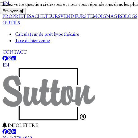
EN
Entrez votre question ci-dessous et nous vous réponderons dans les plus
Envoyez
PROPRIETES
ACHETEURS
VENDEURS
TEMOIGNAGES
BLOGS
OUTILS
Calculateur de prêt hypothécaire
Taxe de bienvenue
CONTACT
EN
INFOLETTRE