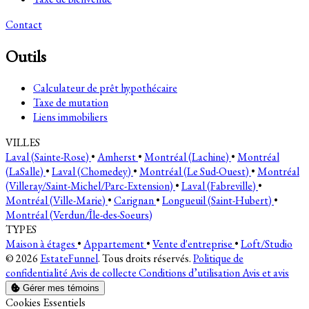
Contact
Outils
Calculateur de prêt hypothécaire
Taxe de mutation
Liens immobiliers
VILLES
Laval (Sainte-Rose)
•
Amherst
•
Montréal (Lachine)
•
Montréal
(LaSalle)
•
Laval (Chomedey)
•
Montréal (Le Sud-Ouest)
•
Montréal
(Villeray/Saint-Michel/Parc-Extension)
•
Laval (Fabreville)
•
Montréal (Ville-Marie)
•
Carignan
•
Longueuil (Saint-Hubert)
•
Montréal (Verdun/Île-des-Soeurs)
TYPES
Maison à étages
•
Appartement
•
Vente d'entreprise
•
Loft/Studio
© 2026
EstateFunnel
. Tous droits réservés.
Politique de
confidentialité
Avis de collecte
Conditions d’utilisation
Avis et avis
Gérer mes témoins
Activer
Cookies Essentiels