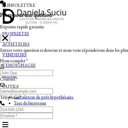
INFOLETTRE
Posez-nous une question
Réponse rapide garantie
PROPRIETES
ACHETEURS
Entrez votre question ci-dessous et nous vous réponderons dans les plus 
VENDEURS
Nom complet *
TEMOIGNAGES
BLOGS
Courriel *
OUTILS
Calculateur de prêt hypothécaire
Téléphone *
Taxe de bienvenue
CONTACT