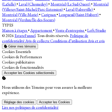
(LaSalle)
•
Laval (Chomedey)
•
Montréal (Le Sud-Ouest)
•
Montréal
(Villeray/Saint-Michel/Parc-Extension)
•
Laval (Fabreville)
•
Montréal (Ville-Marie)
•
Carignan
•
Longueuil (Saint-Hubert)
•
Montréal (Verdun/Île-des-Soeurs)
TYPES
Maison à étages
•
Appartement
•
Vente d'entreprise
•
Loft/Studio
© 2026
EstateFunnel
. Tous droits réservés.
Politique de
confidentialité
Avis de collecte
Conditions d’utilisation
Avis et avis
Gérer mes témoins
Activer
Cookies Essentiels
Activer
Cookies de Performances
Activer
Cookies publicitaires
Activer
Cookies de fonctionnalités
Accepter les Cookies sélectionnés
Nous utilisons des Témoins pour vous assurer la meilleure
expérience.
Réglage des cookies
Accepter les Cookies
Lire nos politiques de confidentialité