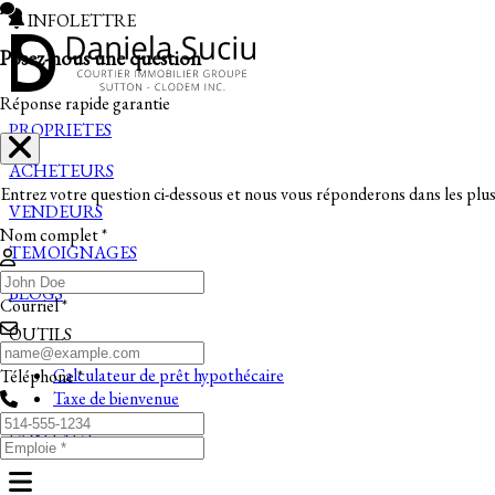
INFOLETTRE
Posez-nous une question
Réponse rapide garantie
PROPRIETES
ACHETEURS
Entrez votre question ci-dessous et nous vous réponderons dans les plus 
VENDEURS
Nom complet *
TEMOIGNAGES
BLOGS
Courriel *
OUTILS
Calculateur de prêt hypothécaire
Téléphone *
Taxe de bienvenue
CONTACT