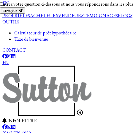
EN
Entrez votre question ci-dessous et nous vous réponderons dans les plus
Envoyez
PROPRIETES
ACHETEURS
VENDEURS
TEMOIGNAGES
BLOGS
OUTILS
Calculateur de prêt hypothécaire
Taxe de bienvenue
CONTACT
EN
INFOLETTRE