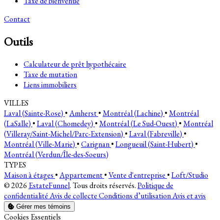
Taxe de bienvenue
Contact
Outils
Calculateur de prêt hypothécaire
Taxe de mutation
Liens immobiliers
VILLES
Laval (Sainte-Rose)
•
Amherst
•
Montréal (Lachine)
•
Montréal
(LaSalle)
•
Laval (Chomedey)
•
Montréal (Le Sud-Ouest)
•
Montréal
(Villeray/Saint-Michel/Parc-Extension)
•
Laval (Fabreville)
•
Montréal (Ville-Marie)
•
Carignan
•
Longueuil (Saint-Hubert)
•
Montréal (Verdun/Île-des-Soeurs)
TYPES
Maison à étages
•
Appartement
•
Vente d'entreprise
•
Loft/Studio
© 2026
EstateFunnel
. Tous droits réservés.
Politique de
confidentialité
Avis de collecte
Conditions d’utilisation
Avis et avis
Gérer mes témoins
Activer
Cookies Essentiels