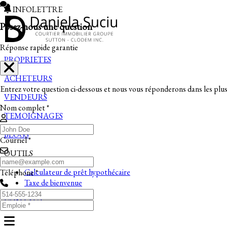
INFOLETTRE
Posez-nous une question
Réponse rapide garantie
PROPRIETES
ACHETEURS
Entrez votre question ci-dessous et nous vous réponderons dans les plus 
VENDEURS
Nom complet *
TEMOIGNAGES
BLOGS
Courriel *
OUTILS
Calculateur de prêt hypothécaire
Téléphone *
Taxe de bienvenue
CONTACT