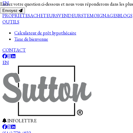
EN
Entrez votre question ci-dessous et nous vous réponderons dans les plus
Envoyez
PROPRIETES
ACHETEURS
VENDEURS
TEMOIGNAGES
BLOGS
OUTILS
Calculateur de prêt hypothécaire
Taxe de bienvenue
CONTACT
EN
INFOLETTRE