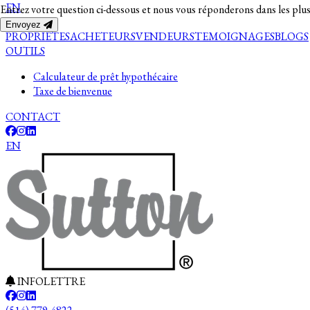
EN
Entrez votre question ci-dessous et nous vous réponderons dans les plus
Envoyez
PROPRIETES
ACHETEURS
VENDEURS
TEMOIGNAGES
BLOGS
OUTILS
Calculateur de prêt hypothécaire
Taxe de bienvenue
CONTACT
EN
INFOLETTRE