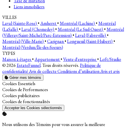
Taxe de mutation
Liens immobiliers
VILLES
Laval (Sainte-Rose)
•
Amherst
•
Montréal (Lachine)
•
Montréal
(LaSalle)
•
Laval (Chomedey)
•
Montréal (Le Sud-Ouest)
•
Montréal
(Villeray/Saint-Michel/Parc-Extension)
•
Laval (Fabreville)
•
Montréal (Ville-Marie)
•
Carignan
•
Longueuil (Saint-Hubert)
•
Montréal (Verdun/Île-des-Soeurs)
TYPES
Maison à étages
•
Appartement
•
Vente d'entreprise
•
Loft/Studio
© 2026
EstateFunnel
. Tous droits réservés.
Politique de
confidentialité
Avis de collecte
Conditions d’utilisation
Avis et avis
Gérer mes témoins
Activer
Cookies Essentiels
Activer
Cookies de Performances
Activer
Cookies publicitaires
Activer
Cookies de fonctionnalités
Accepter les Cookies sélectionnés
Nous utilisons des Témoins pour vous assurer la meilleure