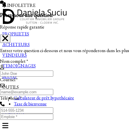
INFOLETTRE
Posez-nous une question
Réponse rapide garantie
PROPRIETES
ACHETEURS
Entrez votre question ci-dessous et nous vous réponderons dans les plus 
VENDEURS
Nom complet *
TEMOIGNAGES
BLOGS
Courriel *
OUTILS
Calculateur de prêt hypothécaire
Téléphone *
Taxe de bienvenue
CONTACT