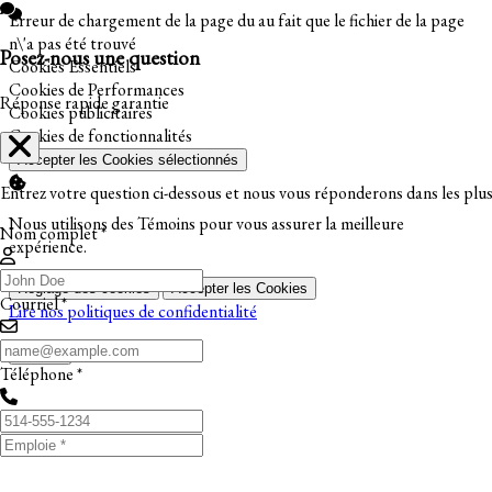
Erreur de chargement de la page du au fait que le fichier de la page
n\'a pas été trouvé
Posez-nous une question
Activer
Cookies Essentiels
Activer
Cookies de Performances
Réponse rapide garantie
Activer
Cookies publicitaires
Activer
Cookies de fonctionnalités
Accepter les Cookies sélectionnés
Entrez votre question ci-dessous et nous vous réponderons dans les plus 
Nous utilisons des Témoins pour vous assurer la meilleure
Nom complet *
expérience.
Réglage des cookies
Accepter les Cookies
Courriel *
Lire nos politiques de confidentialité
Fermer
Téléphone *